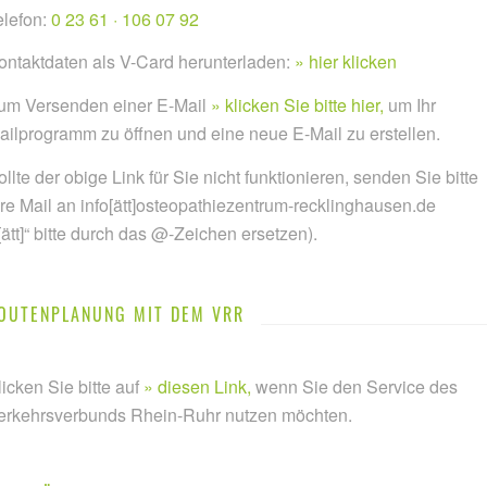
elefon:
0 23 61 · 106 07 92
ontaktdaten als V-Card herunterladen:
hier klicken
um Versenden einer E-Mail
klicken Sie bitte hier,
um Ihr
ailprogramm zu öffnen und eine neue E-Mail zu erstellen.
ollte der obige Link für Sie nicht funktionieren, senden Sie bitte
hre Mail an info[ätt]osteopathiezentrum-recklinghausen.de
„[ätt]“ bitte durch das @-Zeichen ersetzen).
OUTENPLANUNG MIT DEM VRR
licken Sie bitte auf
diesen Link,
wenn Sie den Service des
erkehrsverbunds Rhein-Ruhr nutzen möchten.