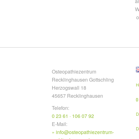
a
W
o
Osteopathiezentrum
Recklinghausen Gottschling
H
Herzogswall 18
45657 Recklinghausen
O
Telefon:
D
0 23 61 · 106 07 92
E-Mail:
D
info@osteopathiezentrum-