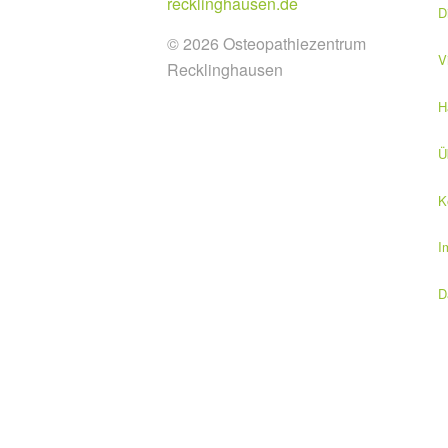
recklinghausen.de
D
©
2026 Osteopathiezentrum
V
Recklinghausen
H
Ü
K
I
D