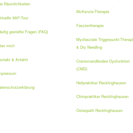
ie Räumlichkeiten
McKenzie-Therapie
irtuelle 360º-Tour
Faszientherapie
äufig gestellte Fragen (FAQ)
Myofasziale Triggerpunkt-Therap
ber mich
& Dry Needling
ontakt & Anfahrt
Craniomandibuläre Dysfunktion
(CMD)
mpressum
Heilpraktiker Recklinghausen
atenschutzerklärung
Chiropraktiker Recklinghausen
Osteopath Recklinghausen